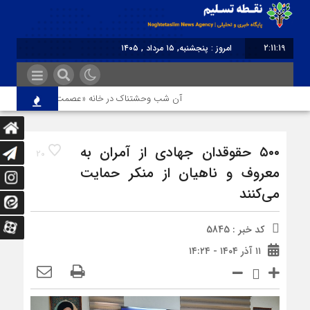
2:11:19
امروز : پنجشنبه, ۱۵ مرداد , ۱۴۰۵
برابر با : Thursday - 6 August - 2026
آن شب وحشتناک در خانه «عصمت»
از دندانپ
۵۰۰ حقوقدان جهادی از آمران به
20
معروف و ناهیان از منکر حمایت
می‌کنند
کد خبر : 5845
۱۱ آذر ۱۴۰۴ - ۱۴:۲۴