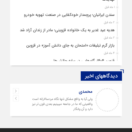
1 ماه قبل
سندن ایرانیان؛ پرچمدار خودکفایی در صنعت تهویه خودرو
2 ماه قبل
هدیه عید غدیر به یک خانواده قزوینی؛ مادر از زندان آزاد شد
2 ماه قبل
بازار گرم تبلیغات «امتحان به جای دانش‌ آموز» در قزوین
4 ماه قبل
قزوین ۱۴۰۴، گام‌هایی در سایه چالش‌ها
4 ماه قبل
دیدگاههای اخیر
چهارشنبه‌ سوری بی‌غوغا
5 ماه قبل
محمدی
مردم قزوین زیر آوار گرانی مسکن
ولی آیا به واقع مشکل تنها نگاه مردسالارانه است
6 ماه قبل
واقعیتی که ما در جامعه میبینیم بعدی قوی تر نیز
پمپ‌ بنزین سوخته قزوین قربانی بند «اغتشاش»
دارد و آن ولنگار
6 ماه قبل
آتش در دیار مینودری/ ردپای خشن اغتشاشگران در قزوین
7 ماه قبل