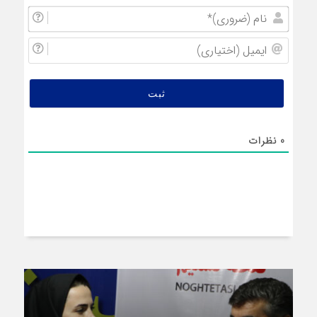
نام
(ضروری
ایمیل
(اختیار
0
نظرات