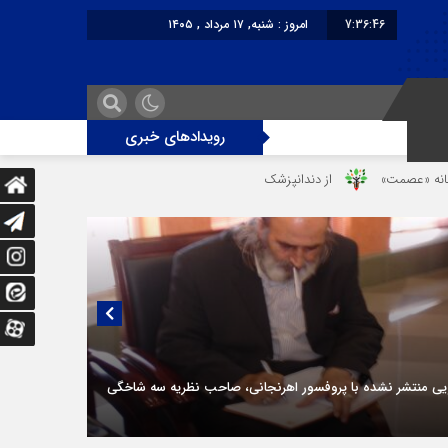
7:36:46
امروز : شنبه, ۱۷ مرداد , ۱۴۰۵
برابر با : Saturday - 8 August - 2026
رویدادهای خبری
از دندانپزشک قاتل تا قاتل‌ شدن رستوران‌‌دار
دختر ۱۶ ساله در تصادف آزادراه قزوین-کرج به کام مرگ رفت
یی منتشر نشده با پروفسور اهرنجانی، صاحب نظریه سه‌ شاخگی