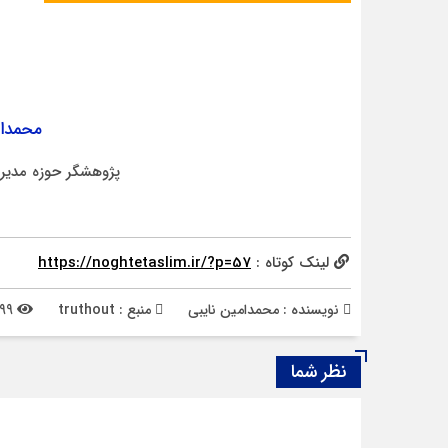
محمدام
پژوهشگر حوزه مدیری
لینک کوتاه :
https://noghtetaslim.ir/?p=57
نویسنده : محمدامین نایبی
منبع : truthout
899 بازدید
نظر شما