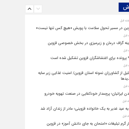
ش‌
ین در مسیر تحول سلامت با پویش «هیچ‌ کس تنها نیست»
نه‌ گزاف درمان و زیرمیزی در بخش خصوصی قزوین
یل شده است
یل از کشاورزان نمونه استان قزوین/ امنیت غذایی زیر سایه
یدها
ن ایرانیان؛ پرچمدار خودکفایی در صنعت تهویه خودرو
ه عید غدیر به یک خانواده قزوینی؛ مادر از زندان آزاد شد
ار گرم تبلیغات «امتحان به جای دانش‌ آموز» در قزوین