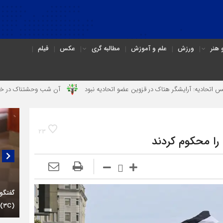
هنر
ورزش
علم و آموزش
مطالبه گری
عکس
فیلم
 هتاک در قزوین عضو اتحادیه نبود
آن شب وحشتناک در خانه «عصمت»
23
را محکوم کردند
گفتگو
(۳C)