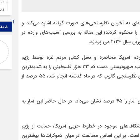
4 ماه قبل
قزوین ۱۴۰۴، گا
4 ماه قبل
له‌ای به آخرین نظرسنجی‌های صورت گرفته اشاره می‌کند و
دیدگ
چها
ا محکوم کردند؛ این مقاله به بررسی آسیب‌های وارده در
5 ماه قبل
احمد
مرد
روحشان شاد. دقیقا مشکل کشور ما این اس که به
6 ماه قبل
م آمریکا محاصره و نسل کشی مردم غزه توسط رژیم
موضوع مدیر و مدیریت اهمیت داده نمیشود.
پمپ
وقتی هر فردی با هر تحصیلات
صهیونستی را تایید نمی کنند، با توجه به اینکه رژیم غاصب صهیونیستی دست کم ۳۳ هزار فلسطینی را به شدیدترین
7 ماه قبل
شکل ممکن سلاخی و به شهادت رسانده است، بر اساس نظرسنجی گالوپ که در ماه گذشته انجام شد، ۵۵ درصد از
آتش
7 ماه قبل
ازد
در حالی که در نظرسنجی پاییز ۱۴۰۲ از سوی گالوپ، این آمار را ۴۵ درصد نشان می‌داد، در حال حاضر این آمار به
8 ماه قبل
حضو
8 ماه قبل
دخت
اف‌های موجود در خطوط حزبی آمریکا، حمایت از رژیم
است، بر این اساس مخالفت در میان دموکرات‌ها بیشترین