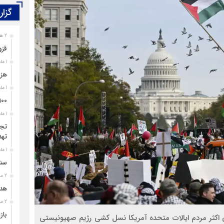
گزار
2 هفته قبل
قزو
1 ماه قبل
هزی
1 ماه قبل
۹۰۰ پرونده برای اغتشاشگران قزوین تشک
1 ماه قبل
تجل
تهد
1 ماه قبل
سند
2 ماه قبل
هدی
2 ماه قبل
باز
 اکثر مردم ایالات متحده آمریکا نسل کشی رژیم صهیونیستی