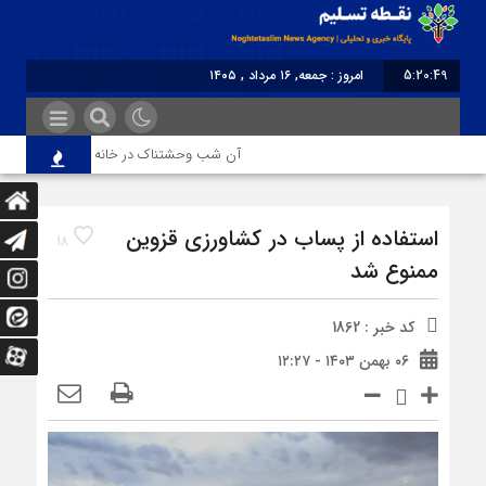
5:20:49
امروز : جمعه, ۱۶ مرداد , ۱۴۰۵
برابر با : Friday - 7 August - 2026
آن شب وحشتناک در خانه «عصمت»
استفاده از پساب در کشاورزی قزوین
18
ممنوع شد
کد خبر : 1862
۰۶ بهمن ۱۴۰۳ - ۱۲:۲۷