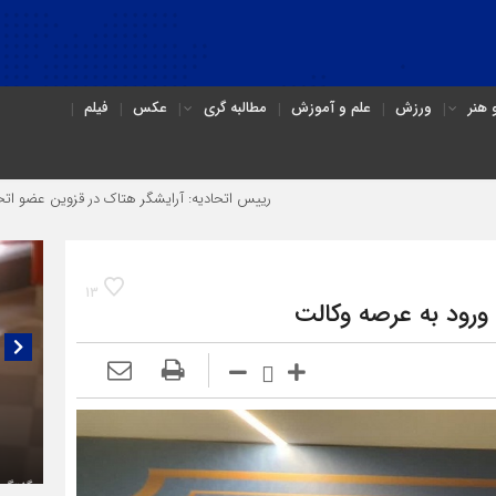
هنر
ورزش
علم و آموزش
مطالبه گری
عکس
فیلم
رییس اتحادیه: آرایشگر هتاک در قزوین عضو اتحادیه نبود
آ
13
 ورود به عرصه وکالت
گفتگو
(۳C)