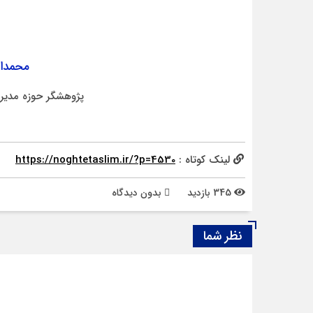
محمدام
پژوهشگر حوزه مدیری
لینک کوتاه :
https://noghtetaslim.ir/?p=4530
345 بازدید
بدون دیدگاه
نظر شما