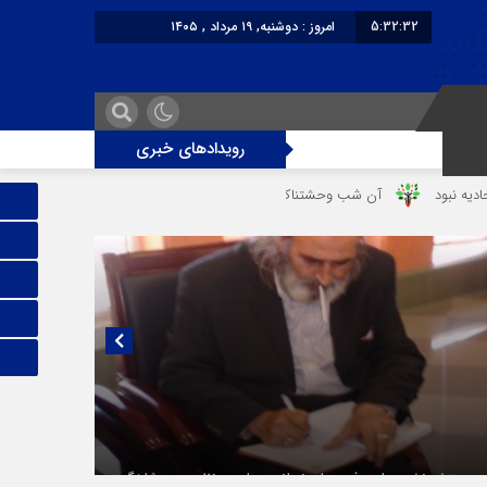
5:32:32
امروز : دوشنبه, ۱۹ مرداد , ۱۴۰۵
برابر با : Monday - 10 August - 2026
رویدادهای خبری
ن شب وحشتناک در خانه «عصمت»
از دندانپزشک قاتل تا قاتل‌ شدن رستوران‌‌دا
یی منتشر نشده با پروفسور اهرنجانی، صاحب نظریه سه‌ شاخگی