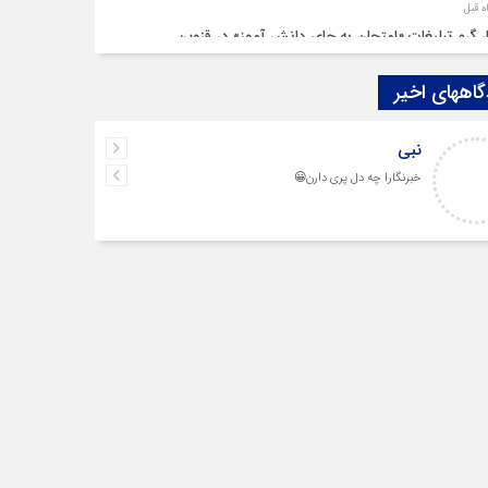
ار گرم تبلیغات «امتحان به جای دانش‌ آموز» در قزوین
اههای اخیر
م‌هایی در سایه چالش‌ها
نبی
رشنبه‌ سوری بی‌غوغا
خبرنگارا چه دل پری دارن😀
م قزوین زیر آوار گرانی مسکن
‌ بنزین سوخته قزوین قربانی بند «اغتشاش»
 در دیار مینودری/ ردپای خشن اغتشاشگران در قزوین
واج «فردین» و «زهرا» در قزوین، آغاز یک زندگی ساده
ر بی‌سابقه بلاگرها در نشست خبری شمس آذر قزوین