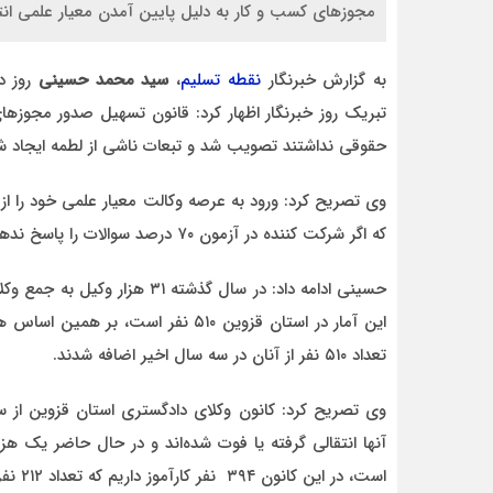
مجوزهای کسب و کار به دلیل پایین آمدن معیار علمی انتق
به گزارش خبرنگار
نقطه تسلیم
،
سید محمد حسینی
روز د
تبریک روز خبرنگار اظهار کرد: قانون تسهیل صدور مجوز
حقوقی نداشتند تصویب شد و تبعات ناشی از لطمه ایجاد شده
عبداله
موضوع
باسلام مطلبی را تحت
وی تصریح کرد: ورود به عرصه وکالت معیار علمی خود را از
ور
عنوان.w.org/images/core/emoji/17.0.2/svg/1f447.svg
اندر حکایت قتل مادر و دختر قزو
که اگر شرکت کننده در آزمون ۷۰ درصد سوالات را پاسخ ندهد قبول می‌شود.
تعداد ۵۱۰ نفر از آنان در سه سال اخیر اضافه شدند.
است، در این کانون ۳۹۴ نفر کارآموز داریم که تعداد ۲۱۲ نفر از آنان خانم هستند.