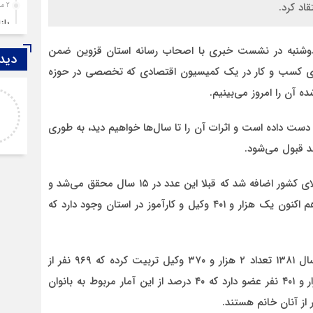
اد کرد.
2 ماه قبل
باز
4 ماه قبل
وشنبه در نشست خبری با اصحاب رسانه استان قزوین ضمن
دیدگ
قزوین ۱۴۰۴، گا
های کسب و کار در یک کمیسیون اقتصادی که تخصصی در حوزه
4 ماه قبل
 آن را امروز می‌بینیم.
عبداله
چها
متاسفانه به نظر می‌رسد نویسنده تحلیل، حالی بهتر
5 ماه قبل
 دست داده است و اثرات آن را تا سال‌ها خواهیم دید، به طوری
https://s
از قاتل ندارد با این فرق که قاتل همسر و فرزند خود
مرد
را فدای هوی
6 ماه قبل
پمپ
حسینی ادامه داد: در سال گذشته ۳۱ هزار وکیل به جمع وکلای کشور اضافه شد که قبلا این عدد در ۱۵ سال محقق می‌شد و
7 ماه قبل
این آمار در استان قزوین ۵۱۰ نفر است، بر همین اساس هم اکنون یک هزار و ۴۰۱ وکیل و کارآموز در استان وجود دارد که
آتش
7 ماه قبل
ازد
وی تصریح کرد: کانون وکلای دادگستری استان قزوین از سال ۱۳۸۱ تعداد ۲ هزار و ۳۷۰ وکیل تربیت کرده که ۹۶۹ نفر از
8 ماه قبل
حضو
آنها انتقالی گرفته یا فوت شده‌اند و در حال حاضر یک هزار و ۴۰۱ نفر عضو دارد که ۴۰ درصد از این آمار مربوط به بانوان