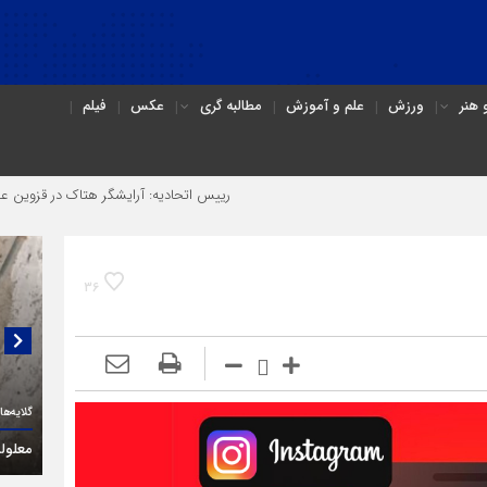
هنر
ورزش
علم و آموزش
مطالبه گری
عکس
فیلم
رییس اتحادیه: آرایشگر هتاک در قزوین عضو اتحادیه نبود
36
گفتگو
(۳C)