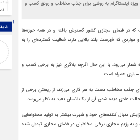
 ویژه اینستاگرام به روشی برای جذب مخاطب و رونق کسب و
4 ماه قبل
قزوین ۱۴۰۴، گا
4 ماه قبل
دیدگ
چها
 که در فضای مجازی کشور گسترش یافته و در همه حوزه‌ها
5 ماه قبل
واردی که فهرست بلند بالایی دارد، فعالیت گسترده‌ای را به
اصغر
مرد
خدا لعنتشون کنه که فقط نکات منفی ما رو نمایش
6 ماه قبل
میدن
پمپ
مار می‌رود، با این حال اگرچه بلاگری نیز به برخی کسب و
7 ماه قبل
بسیاری همراه است.
آتش
7 ماه قبل
برای جذب مخاطب دست به هر کاری می‌زند، از ریختن برخی از
ازد
حالت عادی دیده شدن آن از یک انسان بعید به نظر می‌رسد.
8 ماه قبل
حضو
 افزایش دنبال کننده‌های خود و شهرت بیشتر به تولید محتواهایی
8 ماه قبل
دارد و به رژیم مجازی برخی مخاطبان در فضای مجازی تبدیل شده
دخت