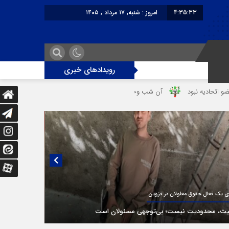
4:35:33
امروز : شنبه, ۱۷ مرداد , ۱۴۰۵
برابر با : Saturday - 8 August - 2026
رویدادهای خبری
آن شب وحشتناک در خانه «عصمت»
از دندانپزشک قاتل تا قاتل‌ شدن رستوران
یی منتشر نشده با پروفسور اهرنجانی، صاحب نظریه سه‌ شاخگی