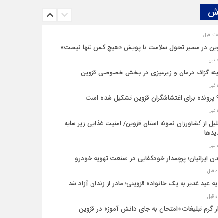
ش‌
ین در مسیر تحول سلامت با پویش «هیچ‌ کس تنها نیست»
نه‌ گزاف درمان و زیرمیزی در بخش خصوصی قزوین
یل شده است
یل از کشاورزان نمونه استان قزوین/ امنیت غذایی زیر سایه
یدها
ن ایرانیان؛ پرچمدار خودکفایی در صنعت تهویه خودرو
ه عید غدیر به یک خانواده قزوینی؛ مادر از زندان آزاد شد
ار گرم تبلیغات «امتحان به جای دانش‌ آموز» در قزوین