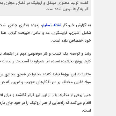
گفت: تولید محتوای مبتذل و اروتیک در فضای مجازی به
کار بلاگرها تبدیل شده است.
به گزارش خبرنگار
نقطه تسلیم
، پدیده بلاگری چندی است
شامل آشپزی، آرایشگری، مد و لباس، طبیعت گردی، غذا و م
احمد
خود اختصاص داده است.
د قاطع
روحشان شاد. دقیقا مشکل کشور ما این اس که به
موضوع مدیر و مدیریت اهمیت داده نمیشود.
وقتی هر فردی با هر تحصیلات
رشد و توسعه یک کسب و کار موضوعی مهم در اقتصاد به ش
کارها رونق بخشیده است، اما همواره با آسیب‌ها و تبعات 
متاسفانه این روزها تولید کننده محتوا در فضای مجازی 
مواد غذایی مختلف بر سر تا کارهای عجیب و غریبی که در 
حتی برخی از بلاگرها پا را از این نیز فراتر گذاشته و برای
اقدام می‌کنند که رگه‌هایی از هنر اروتیک را در خود جای 
است.