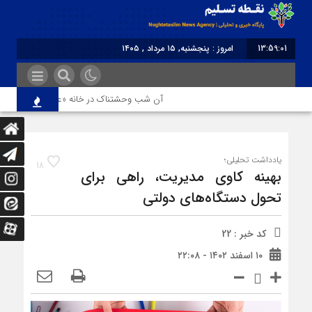
13:59:01
امروز : پنجشنبه, ۱۵ مرداد , ۱۴۰۵
برابر با : Thursday - 6 August - 2026
آن شب وحشتناک در خانه «عصمت»
از د
یادداشت تحلیلی؛
18
بهینه کاوی مدیریت، راهی برای
تحول دستگاه‌های دولتی
کد خبر : 22
۱۰ اسفند ۱۴۰۲ - ۲۲:۰۸