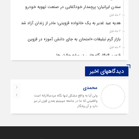
سندن ایرانیان؛ پرچمدار خودکفایی در صنعت تهویه خودرو
2 ماه قبل
هدیه عید غدیر به یک خانواده قزوینی؛ مادر از زندان آزاد شد
2 ماه قبل
بازار گرم تبلیغات «امتحان به جای دانش‌ آموز» در قزوین
4 ماه قبل
قزوین ۱۴۰۴، گام‌هایی در سایه چالش‌ها
4 ماه قبل
دیدگاههای اخیر
چهارشنبه‌ سوری بی‌غوغا
5 ماه قبل
محمدی
مردم قزوین زیر آوار گرانی مسکن
ولی آیا به واقع مشکل تنها نگاه مردسالارانه است
6 ماه قبل
واقعیتی که ما در جامعه میبینیم بعدی قوی تر نیز
پمپ‌ بنزین سوخته قزوین قربانی بند «اغتشاش»
دارد و آن ولنگار
7 ماه قبل
آتش در دیار مینودری/ ردپای خشن اغتشاشگران در قزوین
7 ماه قبل
ازدواج «فردین» و «زهرا» در قزوین، آغاز یک زندگی ساده