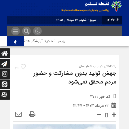
12:36:14
امروز : شنبه, ۱۷ مرداد , ۱۴۰۵
برابر با : Saturday - 8 August - 2026
رییس اتحادیه: آرایشگر هتاک در قزوین عضو اتحا
یادداشتی در باب شعار سال:
34
جهش تولید بدون مشارکت و حضور
مردم محقق نمی‌شود
کد خبر : 301
۰۲ مرداد ۱۴۰۳ - ۱۲:۴۷