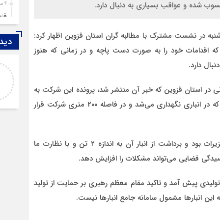
حسوب شده و عواقب بسیاری به دنبال دارد.
4 ماه قبل
قزوین ۱۴۰۴، گا
4 ماه قبل
نبه در نشست مشترک با مطالبه گران استان قزوین اظهار کرد:
دیدگ
چها
که اقدامات خود را به صورت دست‌ پاچه و در زمانی‌ که هنوز
5 ماه قبل
بال دارد.
اصغر
مرد
خدا لعنتشون کنه که فقط نکات منفی ما رو نمایش
6 ماه قبل
در استان قزوین که خبر آن منتشر شد، پرونده این شرکت به
میدن
پمپ
برائت منجر شد، موضوع این شرکت ۲۰ هزار تن شکر بود که در انباری نگهداری می‌شد و در فاصله ۲۰۰ متری شرکت قرار
7 ماه قبل
آتش
7 ماه قبل
حسن پور ادامه داد: این شرکت تا ۶ ماه تحت نظارت تعزیرات بود و برداشت از انبار آن به اندازه ۲ تن و با نظارت ما
ازد
یدگی قضایی می‌تواند مشکلات را افزایش دهد.
8 ماه قبل
حضو
تولیدی پیش آمد و تاکید مقام معظم رهبری بر حمایت از تولید
8 ماه قبل
دخت
 این انبارها مشمول سامانه جامع انبارها نیست.