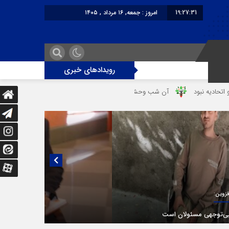
19:27:31
امروز : جمعه, ۱۶ مرداد , ۱۴۰۵
برابر با : Friday - 7 August - 2026
رویدادهای خبری
آن شب وحشتناک در خانه «عصمت»
از دندانپزشک قاتل تا قاتل‌ شدن رستوران‌‌
یی منتشر نشده با پروفسور اهرنجانی، صاحب نظریه سه‌ شاخگی