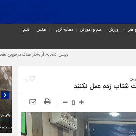
هنر
ورزش
علم و آموزش
مطالبه گری
عکس
فیلم
رییس اتحادیه: آرایشگر هتاک در قزوین عضو اتحادیه نبود
وین:
25
ت شتاب زده عمل نکنند
گفتگو
(۳C)