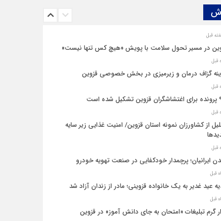
ش‌
ین در مسیر تحول سلامت با پویش «هیچ‌ کس تنها نیست»
نه‌ گزاف درمان و زیرمیزی در بخش خصوصی قزوین
یل شده است
یل از کشاورزان نمونه استان قزوین/ امنیت غذایی زیر سایه
یدها
ن ایرانیان؛ پرچمدار خودکفایی در صنعت تهویه خودرو
ه عید غدیر به یک خانواده قزوینی؛ مادر از زندان آزاد شد
ار گرم تبلیغات «امتحان به جای دانش‌ آموز» در قزوین