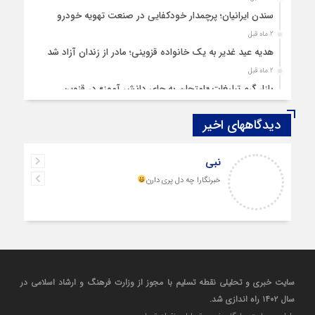
سندن ایرانیان؛ پرچمدار خودکفایی در صنعت تهویه خودرو
2 ماه قبل
هدیه عید غدیر به یک خانواده قزوینی؛ مادر از زندان آزاد شد
2 ماه قبل
بازار گرم تبلیغات «امتحان به جای دانش‌ آموز» در قزوین
4 ماه قبل
دیدگاههای اخیر
قزوین ۱۴۰۴، گام‌هایی در سایه چالش‌ها
4 ماه قبل
نبی
چهارشنبه‌ سوری بی‌غوغا
خبرنگارا چه دل پری دارن
5 ماه قبل
مردم قزوین زیر آوار گرانی مسکن
6 ماه قبل
پمپ‌ بنزین سوخته قزوین قربانی بند «اغتشاش»
7 ماه قبل
آتش در دیار مینودری/ ردپای خشن اغتشاشگران در قزوین
سایت خبری و تحلیلی نقطه تسلیم با مجوز از وزارت فرهنگ و ارشاد اسلامی در
7 ماه قبل
سال ۱۴۰۲ راه اندازی شد.
ازدواج «فردین» و «زهرا» در قزوین، آغاز یک زندگی ساده