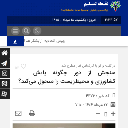
3:33:57
امروز : یکشنبه, ۱۸ مرداد , ۱۴۰۵
برابر با : Sunday - 9 August - 2026
رییس اتحادیه: آرایشگر هتاک در قزوین عضو اتحا
در گفت و گو با کارشناس آمار مطرح شد:
53
سنجش از دور چگونه پایش
کشاورزی و محیط‌زیست را متحول می‌کند؟
کد خبر : 4376
۲۲ مرداد ۱۴۰۴ - ۷:۱۰