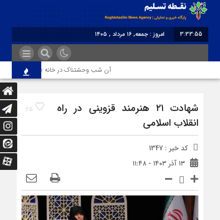
3:33:55
امروز : جمعه, ۱۶ مرداد , ۱۴۰۵
برابر با : Friday - 7 August - 2026
آن شب وحشتناک در خانه «عصمت»
ا
شهادت ۲۱ هنرمند قزوینی در راه
25
انقلاب اسلامی
کد خبر : 1347
۱۳ آذر ۱۴۰۳ - ۱۱:۴۸