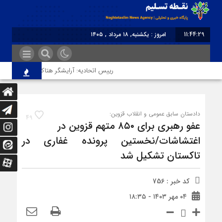
11:44:29
امروز : یکشنبه, ۱۸ مرداد , ۱۴۰۵
برابر با : Sunday - 9 August - 2026
رییس اتحادیه: آرایشگر هتاک در قزوین عضو اتحا
دادستان سابق عمومی و انقلاب قزوین:
49
عفو رهبری برای ۸۵۰ متهم قزوین در
اغتشاشات/نخستین پرونده غفاری در
تاکستان تشکیل شد
کد خبر : 756
۰۴ مهر ۱۴۰۳ - ۱۸:۳۵