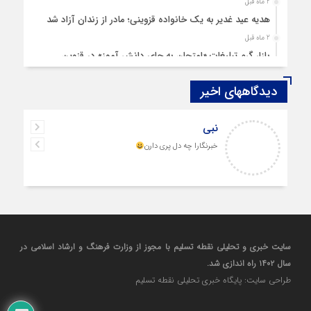
2 ماه قبل
هدیه عید غدیر به یک خانواده قزوینی؛ مادر از زندان آزاد شد
2 ماه قبل
بازار گرم تبلیغات «امتحان به جای دانش‌ آموز» در قزوین
4 ماه قبل
دیدگاههای اخیر
قزوین ۱۴۰۴، گام‌هایی در سایه چالش‌ها
4 ماه قبل
نبی
چهارشنبه‌ سوری بی‌غوغا
خبرنگارا چه دل پری دارن
5 ماه قبل
مردم قزوین زیر آوار گرانی مسکن
6 ماه قبل
پمپ‌ بنزین سوخته قزوین قربانی بند «اغتشاش»
7 ماه قبل
آتش در دیار مینودری/ ردپای خشن اغتشاشگران در قزوین
سایت خبری و تحلیلی نقطه تسلیم با مجوز از وزارت فرهنگ و ارشاد اسلامی در
7 ماه قبل
سال ۱۴۰۲ راه اندازی شد.
ازدواج «فردین» و «زهرا» در قزوین، آغاز یک زندگی ساده
طراحی سایت: پایگاه خبری تحلیلی نقطه تسلیم
8 ماه قبل
حضور بی‌سابقه بلاگرها در نشست خبری شمس آذر قزوین