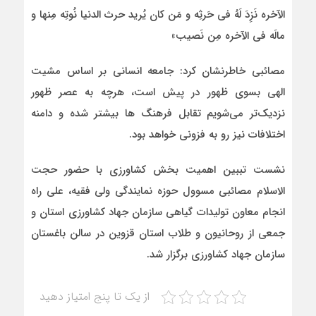
الآخره نَزِدَ لَهُ فی حَرثِه و مَن کان یُرید حرث الدنیا نُوتِه مِنها و
مالَه فی الآخره مِن نَصیب»
مصائبی خاطرنشان کرد: جامعه انسانی بر اساس مشیت
الهی بسوی ظهور در پیش است، هرچه به عصر ظهور
نزدیک‌تر می‌شویم تقابل فرهنگ ها بیشتر شده و دامنه
اختلافات نیز رو به فزونی خواهد بود.
نشست تببین اهمیت بخش کشاورزی با حضور حجت
الاسلام مصائبی مسوول حوزه نمایندگی ولی فقیه، علی راه
انجام معاون تولیدات گیاهی سازمان جهاد کشاورزی استان و
جمعی از روحانیون و طلاب استان قزوین در سالن باغستان
سازمان جهاد کشاورزی برگزار شد.
از یک تا پنج امتیاز دهید