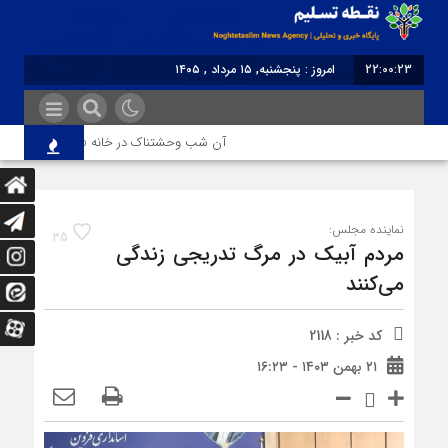
22:00:23
امروز : پنجشنبه, ۱۵ مرداد , ۱۴۰۵
برابر با : Thursday - 6 August - 2026
آن شب وحشتناک در خانه «عصمت»
ا
نماینده مجلس:
35
مردم آبیک در مرگ تدریجی زندگی
می‌کنند
کد خبر : 2118
۲۱ بهمن ۱۴۰۳ - ۱۶:۲۳