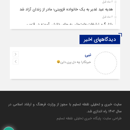
2 ماه قبل
هدیه عید غدیر به یک خانواده قزوینی؛ مادر از زندان آزاد شد
2 ماه قبل
بازار گرم تبلیغات «امتحان به جای دانش‌ آموز» در قزوین
4 ماه قبل
دیدگاههای اخیر
قزوین ۱۴۰۴، گام‌هایی در سایه چالش‌ها
4 ماه قبل
نبی
چهارشنبه‌ سوری بی‌غوغا
خبرنگارا چه دل پری دارن
5 ماه قبل
مردم قزوین زیر آوار گرانی مسکن
6 ماه قبل
پمپ‌ بنزین سوخته قزوین قربانی بند «اغتشاش»
7 ماه قبل
آتش در دیار مینودری/ ردپای خشن اغتشاشگران در قزوین
سایت خبری و تحلیلی نقطه تسلیم با مجوز از وزارت فرهنگ و ارشاد اسلامی در
7 ماه قبل
سال ۱۴۰۲ راه اندازی شد.
ازدواج «فردین» و «زهرا» در قزوین، آغاز یک زندگی ساده
طراحی سایت: پایگاه خبری تحلیلی نقطه تسلیم
8 ماه قبل