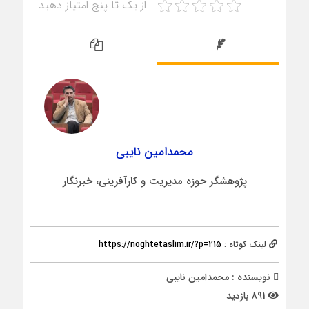
از یک تا پنج امتیاز دهید
محمدامین نایبی
پژوهشگر حوزه مدیریت و کارآفرینی، خبرنگار
لینک کوتاه :
https://noghtetaslim.ir/?p=215
نویسنده : محمدامین نایبی
891 بازدید