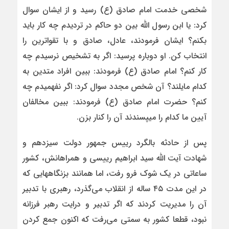
شخصی خدمت امام صادق (ع) رسید و از ایشان سوال
کرد: یا ابن رسول الله بین دو حاکم در تردیدم چه کار باید
بکنم؟ ایشان فرمودند، عادل، صادق و با تقواترین را
انتخاب کن. او دوباره پرسید: اگر به تشخیص نرسیدم چه
کار کنم؟ امام صادق (ع) فرمودند: ببین افراد متدین به
کدام مایلند؟ آن شخص مجدد سوال کرد: اگر نفهمیدم چه
کنم؟ حضرت امام صادق (ع) فرمودند: ببین مخالفان
آیین ما کدام را میپسندند آن را کنار بزن.
پس از حادثه بالگرد رییس جمهور دولت سیزدهم و
شهادت آیت الله سید ابراهیم رییسی و همراهانش، کشور
ساعاتی در یک شوک فرو رفت، اما همانند بزنگاههایی که
در این مدت ۴۵ ساله از انقلاب می‌گذرد، رهبری با تدبیر
آن را مدیریت کردند که اگر تدبیر و درایت رهبر فرزانه
نبود، قطعا کشور به سمتی می‌رفت که اکنون جمع کردن