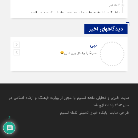
2 ماه قبل
بازار گرم تبلیغات «امتحان به جای دانش‌ آموز» در قزوین
4 ماه قبل
دیدگاههای اخیر
قزوین ۱۴۰۴، گام‌هایی در سایه چالش‌ها
4 ماه قبل
نبی
چهارشنبه‌ سوری بی‌غوغا
خبرنگارا چه دل پری دارن
5 ماه قبل
مردم قزوین زیر آوار گرانی مسکن
6 ماه قبل
پمپ‌ بنزین سوخته قزوین قربانی بند «اغتشاش»
7 ماه قبل
آتش در دیار مینودری/ ردپای خشن اغتشاشگران در قزوین
سایت خبری و تحلیلی نقطه تسلیم با مجوز از وزارت فرهنگ و ارشاد اسلامی در
7 ماه قبل
سال ۱۴۰۲ راه اندازی شد.
ازدواج «فردین» و «زهرا» در قزوین، آغاز یک زندگی ساده
طراحی سایت: پایگاه خبری تحلیلی نقطه تسلیم
8 ماه قبل
2
حضور بی‌سابقه بلاگرها در نشست خبری شمس آذر قزوین