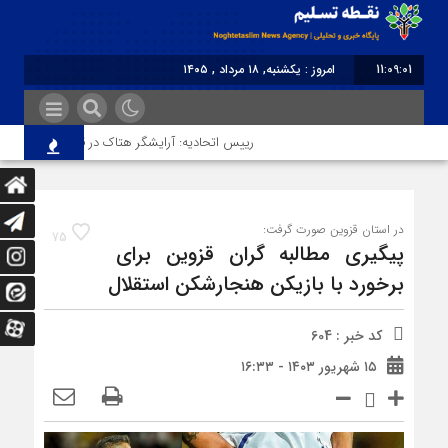
11:09:01
امروز : یکشنبه, ۱۸ مرداد , ۱۴۰۵
برابر با : Sunday - 9 August - 2026
رییس اتحادیه: آرایشگر هتاک در قزوین عضو اتحادیه نب
در استان قزوین صورت گرفت:
75
پیگیری مطالبه گران قزوین برای
برخورد با بازیکن هنجارشکن استقلال
کد خبر : 604
۱۵ شهریور ۱۴۰۳ - ۱۶:۳۳