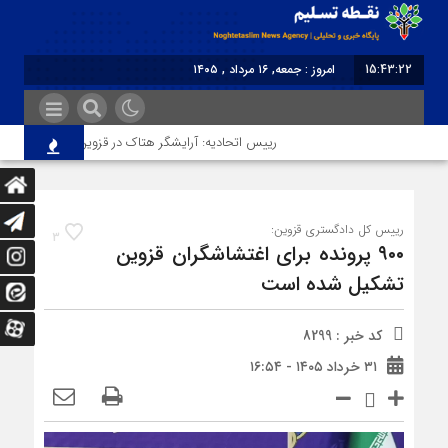
15:43:22
امروز : جمعه, ۱۶ مرداد , ۱۴۰۵
برابر با : Friday - 7 August - 2026
رییس اتحادیه: آرایشگر هتاک در قزوین عضو اتحادیه نبود
رییس کل دادگستری قزوین:
3
۹۰۰ پرونده برای اغتشاشگران قزوین
تشکیل شده است
کد خبر : 8299
۳۱ خرداد ۱۴۰۵ - ۱۶:۵۴