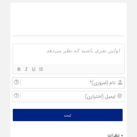
نام
(ضروری
ایمیل
(اختیار
0
نظرات