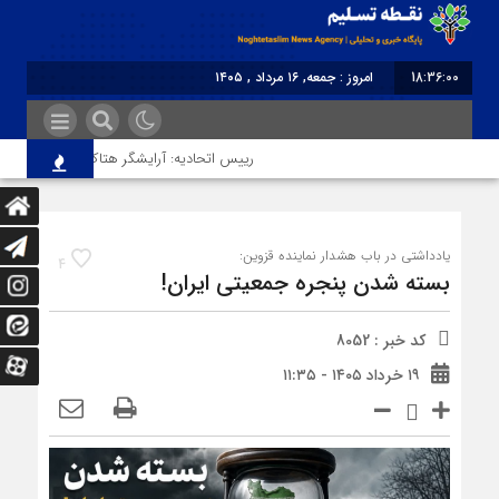
18:36:00
امروز : جمعه, ۱۶ مرداد , ۱۴۰۵
برابر با : Friday - 7 August - 2026
رییس اتحادیه: آرایشگر هتاک در قزوین عضو اتحا
یادداشتی در باب هشدار نماینده قزوین:
4
بسته‌ شدن پنجره جمعیتی ایران!
کد خبر : 8052
۱۹ خرداد ۱۴۰۵ - ۱۱:۳۵