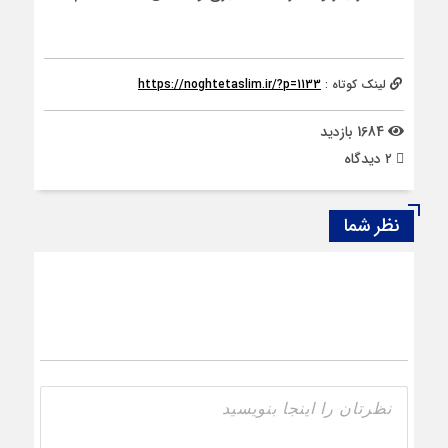
لینک کوتاه :
https://noghtetaslim.ir/?p=1133
1684 بازدید
۲ دیدگاه
نظر شما