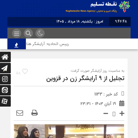
9:46:48
امروز : یکشنبه, ۱۸ مرداد , ۱۴۰۵
برابر با : Sunday - 9 August - 2026
رییس اتحادیه: آرایشگر هتاک در قزوین عضو اتح
به مناسبت روز آرایشگر صورت گرفت:
58
تجلیل از ۹ آرایشگر زن در قزوین
کد خبر : 1133
۱۹ آبان ۱۴۰۳ - ۲۳:۳۱