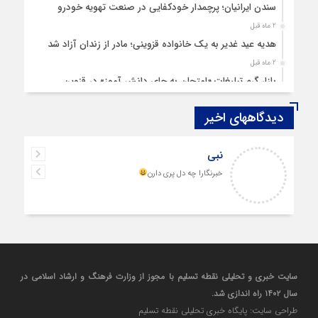
سندن ایرانیان؛ پرچمدار خودکفایی در صنعت تهویه خودرو
2 ماه قبل
هدیه عید غدیر به یک خانواده قزوینی؛ مادر از زندان آزاد شد
2 ماه قبل
بازار گرم تبلیغات «امتحان به جای دانش‌ آموز» در قزوین
4 ماه قبل
دیدگاههای اخیر
قزوین ۱۴۰۴، گام‌هایی در سایه چالش‌ها
4 ماه قبل
نبی
چهارشنبه‌ سوری بی‌غوغا
خبرنگارا چه دل پری دارن
5 ماه قبل
مردم قزوین زیر آوار گرانی مسکن
6 ماه قبل
پمپ‌ بنزین سوخته قزوین قربانی بند «اغتشاش»
7 ماه قبل
آتش در دیار مینودری/ ردپای خشن اغتشاشگران در قزوین
سایت خبری و تحلیلی نقطه تسلیم با مجوز از وزارت فرهنگ و ارشاد اسلامی در
7 ماه قبل
سال ۱۴۰۲ راه اندازی شد.
ازدواج «فردین» و «زهرا» در قزوین، آغاز یک زندگی ساده
طراحی سایت: پایگاه خبری تحلیلی نقطه تسلیم