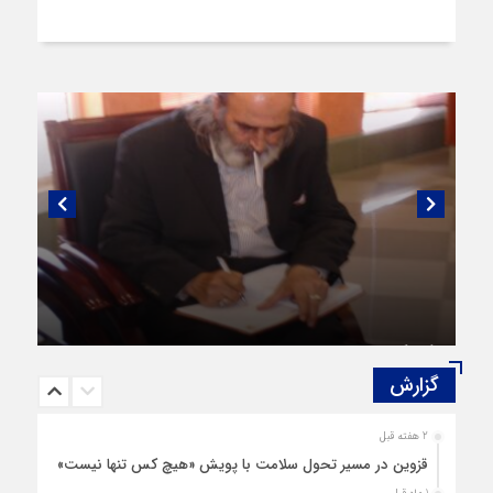
گفتگویی منتشر نشده با پروفسور اهرنجانی،
صاحب نظریه سه‌ شاخگی (۳C)
گزارش‌
2 هفته قبل
قزوین در مسیر تحول سلامت با پویش «هیچ‌ کس تنها نیست»