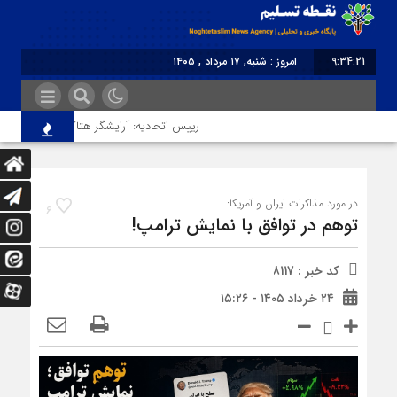
9:34:21
امروز : شنبه, ۱۷ مرداد , ۱۴۰۵
برابر با : Saturday - 8 August - 2026
رییس اتحادیه: آرایشگر هتاک در قزوین عضو اتح
در مورد مذاکرات ایران و آمریکا:
6
توهم در توافق با نمایش ترامپ!
کد خبر : 8117
۲۴ خرداد ۱۴۰۵ - ۱۵:۲۶