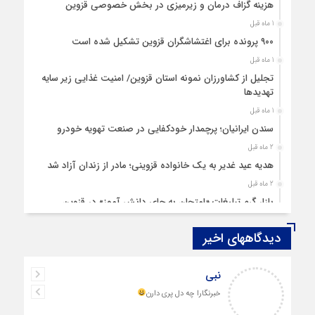
هزینه‌ گزاف درمان و زیرمیزی در بخش خصوصی قزوین
1 ماه قبل
۹۰۰ پرونده برای اغتشاشگران قزوین تشکیل شده است
1 ماه قبل
تجلیل از کشاورزان نمونه استان قزوین/ امنیت غذایی زیر سایه
تهدیدها
1 ماه قبل
سندن ایرانیان؛ پرچمدار خودکفایی در صنعت تهویه خودرو
2 ماه قبل
هدیه عید غدیر به یک خانواده قزوینی؛ مادر از زندان آزاد شد
2 ماه قبل
بازار گرم تبلیغات «امتحان به جای دانش‌ آموز» در قزوین
4 ماه قبل
دیدگاههای اخیر
قزوین ۱۴۰۴، گام‌هایی در سایه چالش‌ها
4 ماه قبل
نبی
چهارشنبه‌ سوری بی‌غوغا
خبرنگارا چه دل پری دارن
5 ماه قبل
مردم قزوین زیر آوار گرانی مسکن