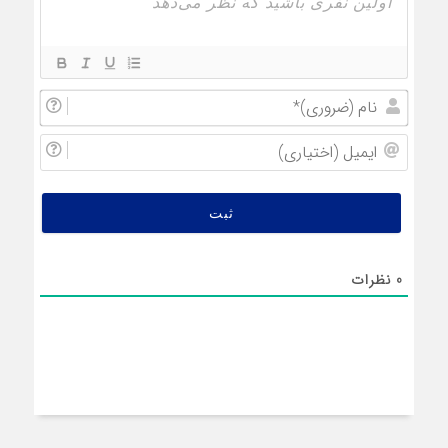
نام
(ضروری
ایمیل
(اختیار
0
نظرات