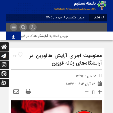
8:51:26
امروز : یکشنبه, ۱۸ مرداد , ۱۴۰۵
برابر با : Sunday - 9 August - 2026
رییس اتحادیه: آرایشگر هتاک در قزوین عضو اتحادیه نبو
ممنوعیت اجرای آرایش هالووین در
42
آرایشگاه‌های زنانه قزوین
کد خبر : 5496
۰۲ آبان ۱۴۰۴ - ۱۸:۴۲