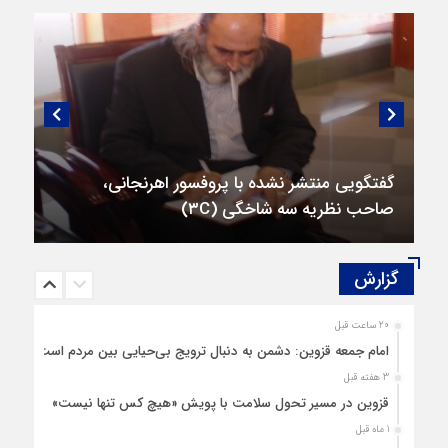
گفتگویی منتشر نشده با پروفسور اهرنجانی،
صاحب نظریه سه‌ شاخگی (۳C)
گزارش‌
20 ساعت قبل
امام جمعه قزوین: دشمن به دنبال ترویج بی‌حیایی بین مردم است
3 هفته قبل
قزوین در مسیر تحول سلامت با پویش «هیچ‌ کس تنها نیست»
1 ماه قبل