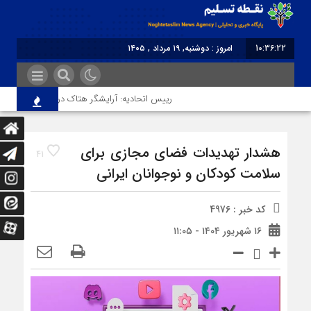
10:36:22
امروز : دوشنبه, ۱۹ مرداد , ۱۴۰۵
برابر با : Monday - 10 August - 2026
رییس اتحادیه: آرایشگر هتاک در قزوین عضو اتحادیه 
هشدار تهدیدات فضای مجازی برای
41
سلامت کودکان و نوجوانان ایرانی
کد خبر : 4976
۱۶ شهریور ۱۴۰۴ - ۱۱:۰۵