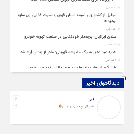
1 ماه قبل
تجلیل از کشاورزان نمونه استان قزوین/ امنیت غذایی زیر سایه
تهدیدها
1 ماه قبل
سندن ایرانیان؛ پرچمدار خودکفایی در صنعت تهویه خودرو
2 ماه قبل
هدیه عید غدیر به یک خانواده قزوینی؛ مادر از زندان آزاد شد
2 ماه قبل
بازار گرم تبلیغات «امتحان به جای دانش‌ آموز» در قزوین
4 ماه قبل
دیدگاههای اخیر
قزوین ۱۴۰۴، گام‌هایی در سایه چالش‌ها
4 ماه قبل
نبی
چهارشنبه‌ سوری بی‌غوغا
خبرنگارا چه دل پری دارن
5 ماه قبل
مردم قزوین زیر آوار گرانی مسکن
6 ماه قبل
پمپ‌ بنزین سوخته قزوین قربانی بند «اغتشاش»