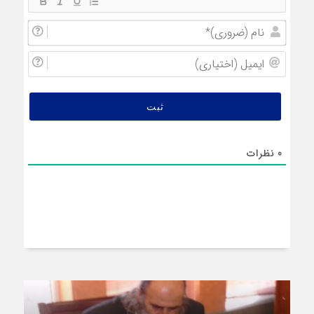
نام
(ضروری
ایمیل
(اختیار
0
نظرات