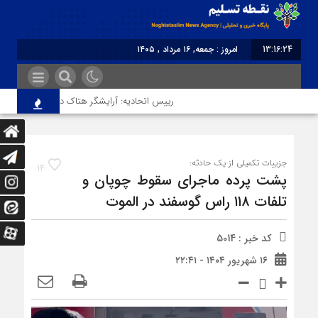
13:16:24
امروز : جمعه, ۱۶ مرداد , ۱۴۰۵
برابر با : Friday - 7 August - 2026
رییس اتحادیه: آرایشگر هتاک در قزوین عضو اتحادیه
جزییات تکمیلی از یک حادثه:
14
پشت پرده ماجرای سقوط چوپان و
تلفات ۱۱۸ راس گوسفند در الموت
کد خبر : 5014
۱۶ شهریور ۱۴۰۴ - ۲۲:۴۱