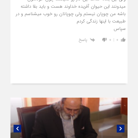
میدونند این حیوان آفریده خداوند هست و باید بقا داشته
باشه من چوپان نیستم ولی چوپانان رو خوب میشناسم و در
طبیعت با اینها زندگی کردم
سپاس
پاسخ
0
0