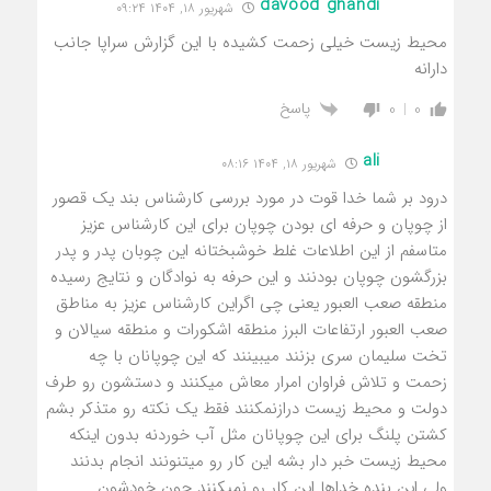
davood ghandi
شهریور ۱۸, ۱۴۰۴ ۰۹:۲۴
محیط زیست خیلی زحمت کشیده با این گزارش سراپا جانب
دارانه
پاسخ
0
0
ali
شهریور ۱۸, ۱۴۰۴ ۰۸:۱۶
درود بر شما خدا قوت در مورد بررسی کارشناس بند یک قصور
از چوپان و حرفه ای بودن چوپان برای این کارشناس عزیز
متاسفم از این اطلاعات غلط خوشبختانه این چوبان پدر و پدر
بزرگشون چوپان بودنند و این حرفه به نوادگان و نتایج رسیده
منطقه صعب العبور یعنی چی اگراین کارشناس عزیز به مناطق
صعب العبور ارتفاعات البرز منطقه اشکورات و منطقه سیالان و
تخت سلیمان سری بزنند میبینند که این چوپانان با چه
زحمت و تلاش فراوان امرار معاش میکنند و دستشون رو طرف
دولت و محیط زیست درازنمکنند فقط یک نکته رو متذکر بشم
کشتن پلنگ برای این چوپانان مثل آب خوردنه بدون اینکه
محیط زیست خبر دار بشه این کار رو میتنونند انجام بدنند
ولی این بنده خداها این کار رو نمیکنند چون خودشون