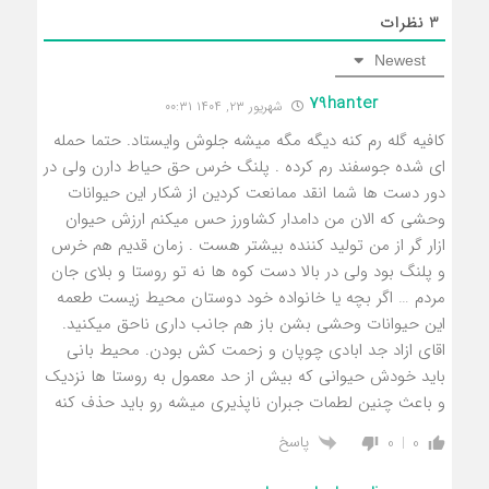
3
نظرات
Newest
79hanter
شهریور ۲۳, ۱۴۰۴ ۰۰:۳۱
کافیه گله رم کنه دیگه مگه میشه جلوش وایستاد. حتما حمله
ای شده جوسفند رم کرده . پلنگ خرس حق حیاط دارن ولی در
دور دست ها شما انقد ممانعت کردین از شکار این حیوانات
وحشی که الان من دامدار کشاورز حس میکنم ارزش حیوان
ازار گر از من تولید کننده بیشتر هست . زمان قدیم هم خرس
و پلنگ بود ولی در بالا دست کوه ها نه تو روستا و بلای جان
مردم … اگر بچه یا خانواده خود دوستان محیط زیست طعمه
این حیوانات وحشی بشن باز هم جانب داری ناحق میکنید.
اقای ازاد جد ابادی چوپان و زحمت کش بودن. محیط بانی
باید خودش حیوانی که بیش از حد معمول به روستا ها نزدیک
و باعث چنین لطمات جبران ناپذیری میشه رو باید حذف کنه
پاسخ
0
0