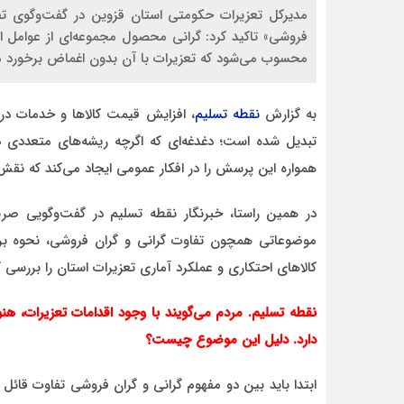
مدیرکل تعزیرات حکومتی استان قزوین در گفت‌وگوی تفص
فروشی» تاکید کرد: گرانی محصول مجموعه‌ای از عوامل 
محسوب می‌شود که تعزیرات با آن بدون اغماض برخورد می
به گزارش
نقطه تسلیم
، افزایش قیمت کالاها و خدمات در 
احمد
تبدیل شده است؛ دغدغه‌ای که اگرچه ریشه‌های متعددی در 
د قاطع
روحشان شاد. دقیقا مشکل کشور ما این اس که به
موضوع مدیر و مدیریت اهمیت داده نمیشود.
همواره این پرسش را در افکار عمومی ایجاد می‌کند که نقش د
وقتی هر فردی با هر تحصیلات
در همین راستا، خبرنگار نقطه تسلیم در گفت‌وگویی صر
موضوعاتی همچون تفاوت گرانی و گران‌ فروشی، نحوه برخو
کالاهای احتکاری و عملکرد آماری تعزیرات استان را بررسی 
نقطه تسلیم. مردم می‌گویند با وجود اقدامات تعزیرات، هنو
دارد. دلیل این موضوع چیست؟
ابتدا باید بین دو مفهوم گرانی و گران‌ فروشی تفاوت قائل