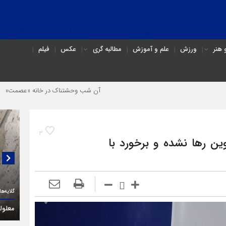
هنر
ورزش
علم و آموزش
مطالبه گری
عکس
فیلم
آن شب وحشتناک در خانه «عصمت»
از دندانپزشک قاتل تا ق
3
زوین رها نشده و برخورد با
گفتگو
(۳C)