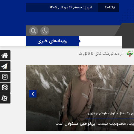
1:04:18
امروز : جمعه, ۱۶ مرداد , ۱۴۰۵
برابر با : Friday - 7 August - 2026
رویدادهای خبری
اتل‌ شدن رستوران‌‌دار
دختر ۱۶ ساله در تصادف آزادراه قزوین-کرج به کام مرگ رفت
یی منتشر نشده با پروفسور اهرنجانی، صاحب نظریه سه‌ شاخگی