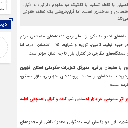
4 ماه قبل
یلی با نقطه تسلیم با تفکیک دو مفهوم «گرانی» و «گران‌
قزوین ۱۴۰۴، گا
اقتصادی و ساختاری است، اما گران‌فروشی یک تخلف قانونی
4 ماه قبل
‌کند.
دیدگ
چها
5 ماه قبل
ماه‌های اخیر، به یکی از اصلی‌ترین دغدغه‌های معیشتی مردم
اصغر
مرد
حوزه تولید، تامین، توزیع و شرایط کلان اقتصادی دارد، اما
خدا لعنتشون کنه که فقط نکات منفی ما رو نمایش
6 ماه قبل
میدن
ستگاه‌های نظارتی در کنترل بازار تا چه اندازه مؤثر است.
پمپ
6 ماه قبل
یح با
سلیمان رزاقی، مدیرکل تعزیرات حکومتی استان قزوین
آتش
رد با متخلفان، وضعیت پرونده‌های تعزیراتی، بازار مسکن،
7 ماه قبل
ازد
کرده است:
8 ماه قبل
حضو
ز اثر ملموسی در بازار احساس نمی‌کنند و گرانی همچنان ادامه
8 ماه قبل
دخت
 شویم؛ این دو یکسان نیستند؛ گرانی معمولا ناشی از مجموعه‌ای