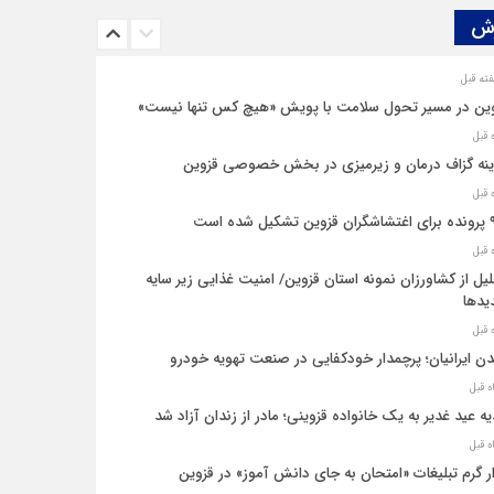
ش‌
ین در مسیر تحول سلامت با پویش «هیچ‌ کس تنها نیست»
نه‌ گزاف درمان و زیرمیزی در بخش خصوصی قزوین
یل شده است
یل از کشاورزان نمونه استان قزوین/ امنیت غذایی زیر سایه
یدها
ن ایرانیان؛ پرچمدار خودکفایی در صنعت تهویه خودرو
ه عید غدیر به یک خانواده قزوینی؛ مادر از زندان آزاد شد
ار گرم تبلیغات «امتحان به جای دانش‌ آموز» در قزوین